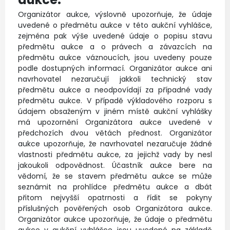
Organizátor aukce, výslovně upozorňuje, že údaje
uvedené o předmětu aukce v této aukční vyhlášce,
zejména pak výše uvedené údaje o popisu stavu
předmětu aukce a o právech a závazcích na
předmětu aukce váznoucích, jsou uvedeny pouze
podle dostupných informací. Organizátor aukce ani
navrhovatel nezaručují jakkoli technický stav
předmětu aukce a neodpovídají za případné vady
předmětu aukce. V případě výkladového rozporu s
údajem obsaženým v jiném místě aukční vyhlášky
má upozornění Organizátora aukce uvedené v
předchozích dvou větách přednost. Organizátor
aukce upozorňuje, že navrhovatel nezaručuje žádné
vlastnosti předmětu aukce, za jejichž vady by nesl
jakoukoli odpovědnost. Účastník aukce bere na
vědomí, že se stavem předmětu aukce se může
seznámit na prohlídce předmětu aukce a dbát
přitom nejvyšší opatrnosti a řídit se pokyny
příslušných pověřených osob Organizátora aukce.
Organizátor aukce upozorňuje, že údaje o předmětu
aukce v aukční vyhlášce jsou uvedené na základě