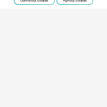
Odmítnout cookies
Přijmout cookies
+420 774 740 636
info@exdrazby.cz
K dispozici:
Po-Čt 8:30-16:00, Pá 8:30-12:00
Portál je registrován u ÚOOÚ pod č. 00042980
JURIS REAL Dražby, a.s.
IČ: 24140384
vedená u rejstříkového soudu v Praze pod spisovou
značkou B 17354
Adresa