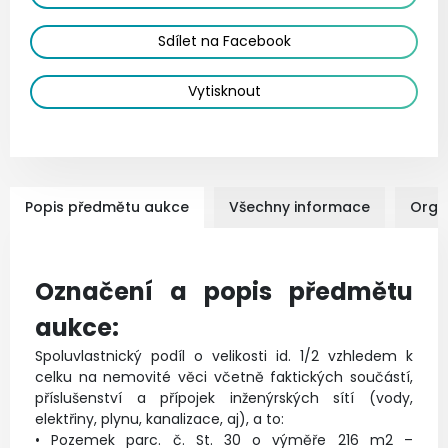
Sdílet na Facebook
Vytisknout
Popis předmětu aukce
Všechny informace
Orga
Označení a popis předmětu
aukce:
Spoluvlastnický podíl o velikosti id. 1/2 vzhledem k
celku na nemovité věci včetně faktických součástí,
příslušenství a přípojek inženýrských sítí (vody,
elektřiny, plynu, kanalizace, aj), a to:
• Pozemek parc. č. St. 30 o výměře 216 m2 –