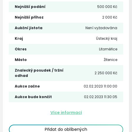
Nejnižší podání
500 000 Kč
Nejnižší příhoz
2 000 Kč
Aukční jistota
Není vyžadována
Kraj
Ústecký kraj
Okres
Litoměřice
Město
Žitenice
Znalecký posudek / tržní
2 250 000 Kč
odhad
Aukce začne
02.02.2023 11:00:00
Aukce bude končit
02.02.2023 11:30:05
Více informací
Přidat do oblíbených