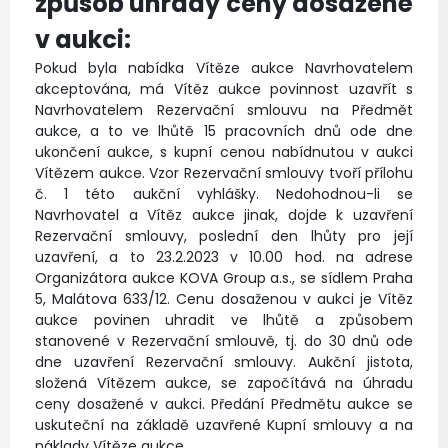
způsob úhrady ceny dosažené
v aukci:
Pokud byla nabídka Vítěze aukce Navrhovatelem
akceptována, má Vítěz aukce povinnost uzavřít s
Navrhovatelem Rezervační smlouvu na Předmět
aukce, a to ve lhůtě 15 pracovních dnů ode dne
ukončení aukce, s kupní cenou nabídnutou v aukci
Vítězem aukce. Vzor Rezervační smlouvy tvoří přílohu
č. 1 této aukční vyhlášky. Nedohodnou-li se
Navrhovatel a Vítěz aukce jinak, dojde k uzavření
Rezervační smlouvy, poslední den lhůty pro její
uzavření, a to 23.2.2023 v 10.00 hod. na adrese
Organizátora aukce KOVA Group a.s., se sídlem Praha
5, Malátova 633/12. Cenu dosaženou v aukci je Vítěz
aukce povinen uhradit ve lhůtě a způsobem
stanovené v Rezervační smlouvě, tj. do 30 dnů ode
dne uzavření Rezervační smlouvy. Aukční jistota,
složená Vítězem aukce, se započítává na úhradu
ceny dosažené v aukci. Předání Předmětu aukce se
uskuteční na základě uzavřené Kupní smlouvy a na
náklady Vítěze aukce.