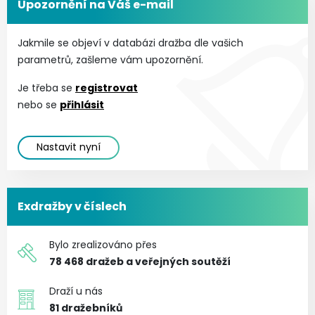
Upozornění na Váš e-mail
Jakmile se objeví v databázi dražba dle vašich
parametrů, zašleme vám upozornění.
Je třeba se
registrovat
nebo se
přihlásit
Nastavit nyní
Exdražby v číslech
Bylo zrealizováno přes
78 468
dražeb a veřejných soutěží
Draží u nás
81
dražebníků