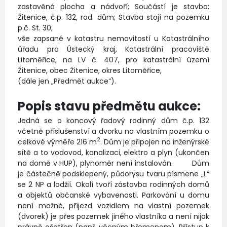
zastavěná plocha a nádvoří; Součástí je stavba:
Žitenice, č.p. 132, rod. dům; Stavba stojí na pozemku
p.č. St. 30;
vše zapsané v katastru nemovitostí u Katastrálního
úřadu pro Ústecký kraj, Katastrální pracoviště
Litoměřice, na LV č. 407, pro katastrální území
Žitenice, obec Žitenice, okres Litoměřice,
(dále jen „Předmět aukce“).
Popis stavu předmětu aukce:
Jedná se o koncový řadový rodinný dům č.p. 132
včetně příslušenství a dvorku na vlastním pozemku o
2
celkové výměře 216 m
. Dům je připojen na inženýrské
sítě a to vodovod, kanalizaci, elektro a plyn (ukončen
na domě v HUP), plynoměr není instalován. Dům
je částečně podsklepený, půdorysu tvaru písmene „L“
se 2 NP a lodžií. Okolí tvoří zástavba rodinných domů
a objektů občanské vybavenosti. Parkování u domu
není možné, příjezd vozidlem na vlastní pozemek
(dvorek) je přes pozemek jiného vlastníka a není nijak
právně ošetřen (např. věcným břemenem). Přístup k