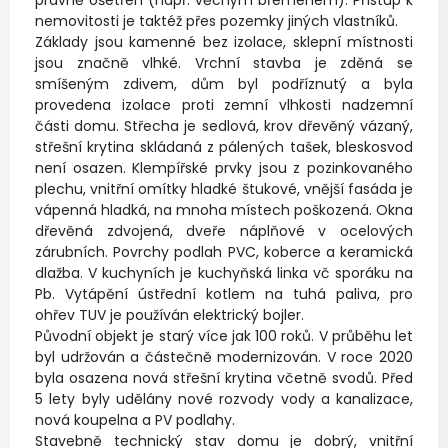
nemovitosti je taktéž přes pozemky jiných vlastníků.
Základy jsou kamenné bez izolace, sklepní místnosti
jsou značně vlhké. Vrchní stavba je zděná se
smíšeným zdivem, dům byl podříznutý a byla
provedena izolace proti zemní vlhkosti nadzemní
části domu. Střecha je sedlová, krov dřevěný vázaný,
střešní krytina skládaná z pálených tašek, bleskosvod
není osazen. Klempířské prvky jsou z pozinkovaného
plechu, vnitřní omítky hladké štukové, vnější fasáda je
vápenná hladká, na mnoha místech poškozená. Okna
dřevěná zdvojená, dveře náplňové v ocelových
zárubních. Povrchy podlah PVC, koberce a keramická
dlažba. V kuchyních je kuchyňská linka vč sporáku na
Pb. Vytápění ústřední kotlem na tuhá paliva, pro
ohřev TUV je používán elektrický bojler.
Původní objekt je starý více jak 100 roků. V průběhu let
byl udržován a částečně modernizován. V roce 2020
byla osazena nová střešní krytina včetně svodů. Před
5 lety byly udělány nové rozvody vody a kanalizace,
nová koupelna a PV podlahy.
Stavebně technický stav domu je dobrý, vnitřní