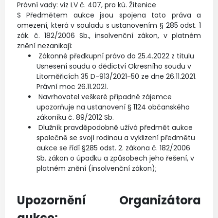
Právní vady: viz LV č. 407, pro kú. Žitenice
S Předmětem aukce jsou spojena tato práva a
omezení, která v souladu s ustanovením § 285 odst. 1
zák. č. 182/2006 Sb., insolvenční zákon, v platném
znění nezanikají:
Zákonné předkupní právo do 25.4.2022 z titulu
Usnesení soudu o dědictví Okresního soudu v
Litoměřicích 35 D-913/2021-50 ze dne 26.11.2021.
Právní moc 26.11.2021.
Navrhovatel veškeré případné zájemce
upozorňuje na ustanovení § 1124 občanského
zákoníku č. 89/2012 Sb.
Dlužník pravděpodobně užívá předmět aukce
společně se svojí rodinou a vyklizení předmětu
aukce se řídí §285 odst. 2. zákona č. 182/2006
Sb. zákon o úpadku a způsobech jeho řešení, v
platném znění (insolvenční zákon);
Upozornění Organizátora
aukce: