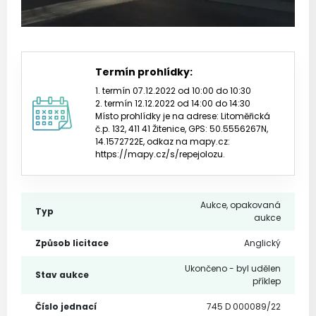
Termín prohlídky:
1. termín 07.12.2022 od 10:00 do 10:30
2. termín 12.12.2022 od 14:00 do 14:30
Místo prohlídky je na adrese: Litoměřická
č.p. 132, 411 41 Žitenice, GPS: 50.5556267N,
14.1572722E, odkaz na mapy.cz:
https://mapy.cz/s/repejolozu.
Aukce, opakovaná
Typ
aukce
Způsob licitace
Anglický
Ukončeno - byl udělen
Stav aukce
příklep
Číslo jednací
745 D 000089/22