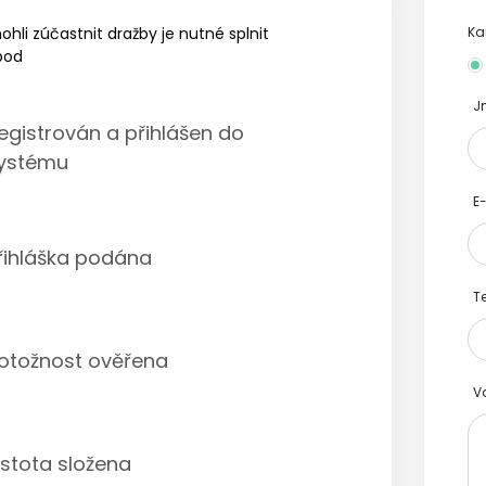
hli zúčastnit dražby je nutné splnit
Ka
bod
J
egistrován a přihlášen do
ystému
E
řihláška podána
Te
otožnost ověřena
V
istota složena