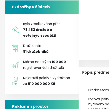
Exdražby v číslech
Bylo zrealizováno přes
78 483
dražeb a
veřejných soutěží
Draží u nás
81
dražebníků
Máme necelých
100 000
registrovaných dražitelů
Popis předmě
Nejdražší položka vydražená
za
510 000 000 Kč
Předmětem d
Bytová jedno
bytovém domě
Reklamní prostor