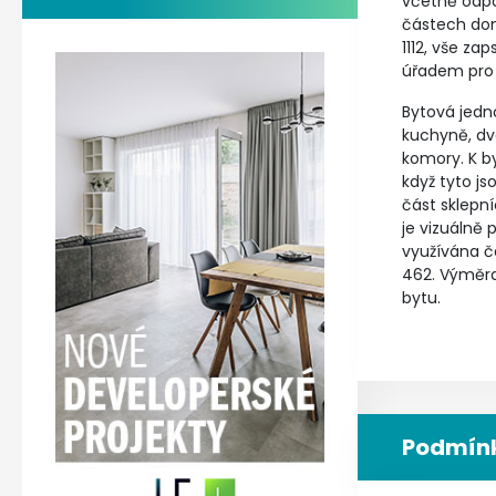
včetně odpo
částech dom
1112, vše z
úřadem pro L
Bytová jedno
kuchyně, dv
komory. K b
když tyto js
část sklepn
je vizuálně 
využívána č
462. Výměra
bytu.
Podmínk