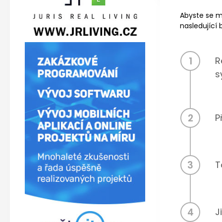
Abyste se mo
nasledující 
1
R
s
2
P
3
T
4
J