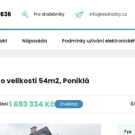
 636
Pro dražebníky
info@exdrazby.cz
akt
Nápověda
Podmínky užívání elektronick
 o velikosti 54m2, Poniklá
1 693 334 Kč
dání
:
Zrušena
Č
Typ