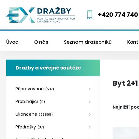
+420 774 740
Úvod
O nás
Seznam dražebníků
Kont
Dražby a veřejné soutěže
Byt 2+1
Připravované
(
537
)
Probíhající
(
0
)
Nejnižší po
Ukončené
(
28808
)
Předražky
(
37
)