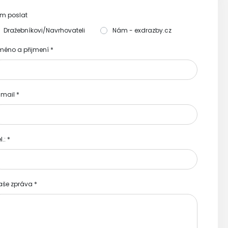
m poslat
Dražebníkovi/Navrhovateli
Nám - exdrazby.cz
méno a přijmení
*
-mail
*
l.:
*
aše zpráva
*