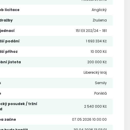
b licitace
Anglický
dražby
Zrušena
 jednací
151 EX 202/24 - 181
žší podání
1 693 334 Kč
žší příhoz
10 000 Kč
bní jistota
200 000 Kč
Liberecký kraj
s
Semily
o
Poniklá
cký posudek / tržní
2 540 000 Kč
d
ba začne
07.05.2026 10:00:00
a bude končit
30.04.2026 13:03:01