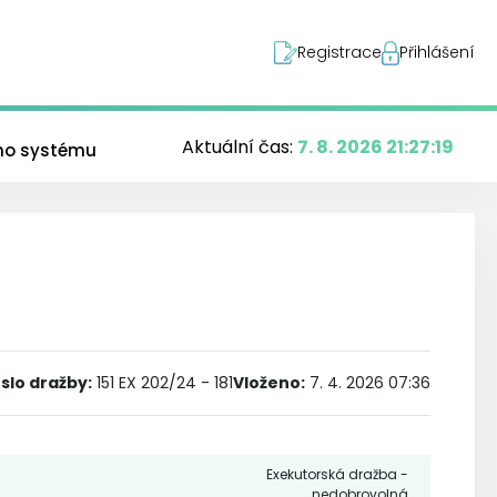
Registrace
Přihlášení
Aktuální čas:
7. 8. 2026 21:27:20
ého systému
íslo dražby
:
151 EX 202/24 - 181
Vloženo:
7. 4. 2026 07:36
Exekutorská dražba -
nedobrovolná