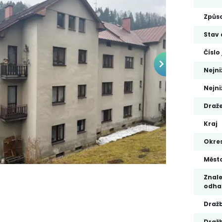
Způso
Stav 
Číslo
Nejni
Nejni
Draže
Kraj
Okre
Měst
Znale
odha
Draž
Dražb