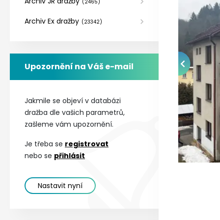
Archiv JR dražby
(
2465
)
Archiv Ex dražby
(
23342
)
Upozornění na Váš e-mail
Jakmile se objeví v databázi
dražba dle vašich parametrů,
zašleme vám upozornění.
Je třeba se
registrovat
nebo se
přihlásit
Nastavit nyní