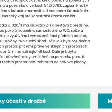
vídajícího spoluvlastnického podílu na společných
u a pozemku o velikosti 542/6763, zapsané na LV
apsáno v katastru nemovitostí vedeném Katastrálním
iberecký kraj pro katastrální území Poniklá.
tka č. 320/3 má dispozici 2+1 a sestává z předsíně,
ou pokojů, koupelny, samostatného WC, spíže a
ytu je využívána i vymezená část půdních prostor,
ou užívány jako suchý sklad. Dále je k bytu využívána
ích prostor, přičemž právě ve sklepních prostorech
patrná mírná vzlínající vlhkost. Dále je k bytu
ást dřevěné kolny umístěné na pozemku parc. č.
 těchto prostor není zahrnuta do celkové plochy
y účasti v dražbě
M