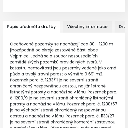
Popis předmětu dražby
Všechny informace
Dra
Oceňované pozemky se nacházejí cca 80 - 1200 m
jihozápadně od okraje zastavěné části obce
Vejprnice. Jedná se o soubor nesousedících
zemědělských pozemků pravidelných tvarů. V
katastru nemovitostí jsou pozemky vedené jako orná
půda a trvalý travní porost o výměře 9 691 m2.
Pozemek parc. č. 1283/11 je na severní straně
ohraničený nezpevněnou cestou, na jižní straně
listnatými porosty a nachází se v lánu. Pozemek parc.
č. 1280/9 je na severní straně ohraničený listnatými
porosty a nachází se v lánu. Pozemek parc. č. 1288/57
je na východní straně ohraničený nezpevněnou
cestou a nachází se v lánu. Pozemek parc. č. 1133/27
je na severní straně ohraničený komerční zástavbou
a nachází se v lánu. Přes pozemek vede nadzemní