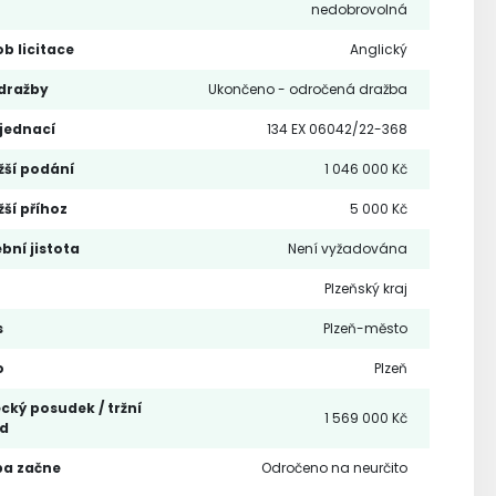
nedobrovolná
b licitace
Anglický
dražby
Ukončeno - odročená dražba
 jednací
134 EX 06042/22-368
žší podání
1 046 000 Kč
žší příhoz
5 000 Kč
bní jistota
Není vyžadována
Plzeňský kraj
s
Plzeň-město
o
Plzeň
cký posudek / tržní
1 569 000 Kč
d
ba začne
Odročeno na neurčito