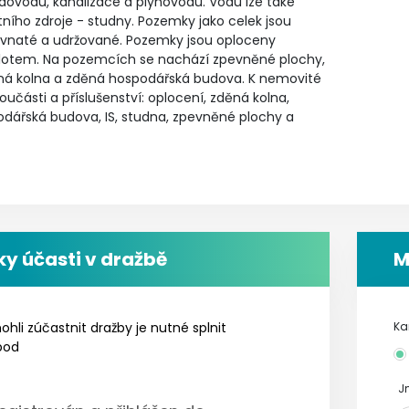
odovodu, kanalizace a plynovodu. Vodu lze také
stního zdroje - studny. Pozemky jako celek jsou
ravnaté a udržované. Pozemky jsou oploceny
lotem. Na pozemcích se nachází zpevněné plochy,
ná kolna a zděná hospodářská budova. K nemovité
součásti a příslušenství: oplocení, zděná kolna,
dářská budova, IS, studna, zpevněné plochy a
y účasti v dražbě
M
hli zúčastnit dražby je nutné splnit
Ka
bod
J