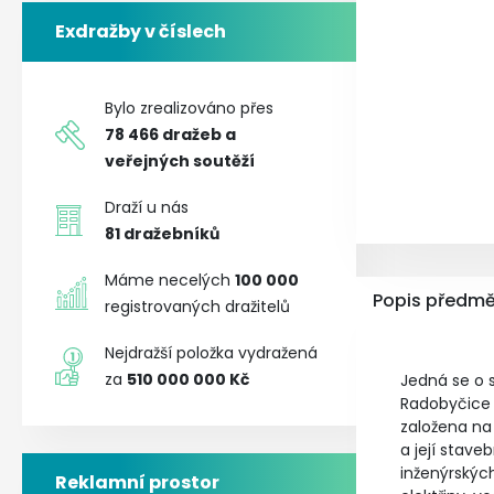
Exdražby v číslech
Bylo zrealizováno přes
78 466
dražeb a
veřejných soutěží
Draží u nás
81
dražebníků
Máme necelých
100 000
Popis předmě
registrovaných dražitelů
Nejdražší položka vydražená
za
510 000 000 Kč
Jedná se o 
Radobyčice
založena na
a její stave
inženýrskýc
Reklamní prostor