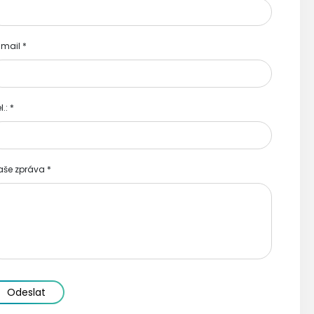
-mail
*
l.:
*
aše zpráva
*
Odeslat