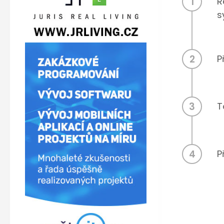
1
R
s
2
P
3
T
4
P