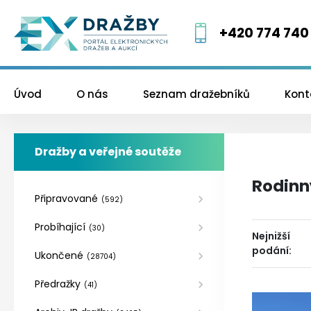
+420 774 740
Úvod
O nás
Seznam dražebníků
Kont
Dražby a veřejné soutěže
Rodinný
Připravované
(
592
)
Probíhající
(
30
)
Nejnižší
podání
:
Ukončené
(
28704
)
Předražky
(
41
)