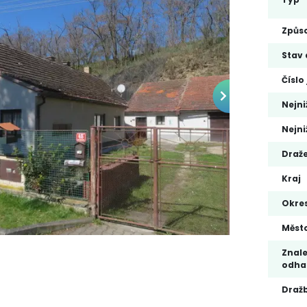
Způso
Stav 
Číslo
Nejni
Nejni
Draže
Kraj
Okre
Měst
Znale
odha
Draž