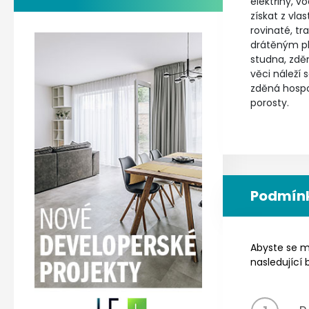
elektřiny, v
získat z vla
rovinaté, t
drátěným p
studna, zdě
věci náleží 
zděná hospo
porosty.
Podmínk
Abyste se mo
nasledující 