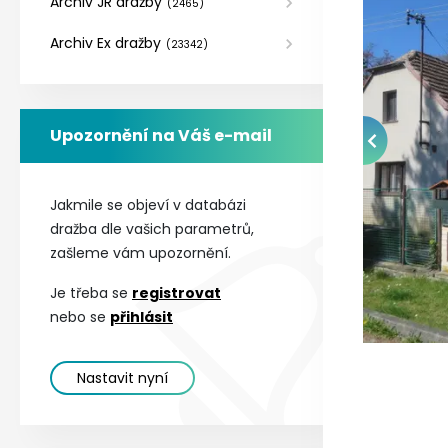
Archiv JR dražby
(
2465
)
Archiv Ex dražby
(
23342
)
Upozornění na Váš e-mail
Jakmile se objeví v databázi
dražba dle vašich parametrů,
zašleme vám upozornění.
Je třeba se
registrovat
nebo se
přihlásit
Nastavit nyní