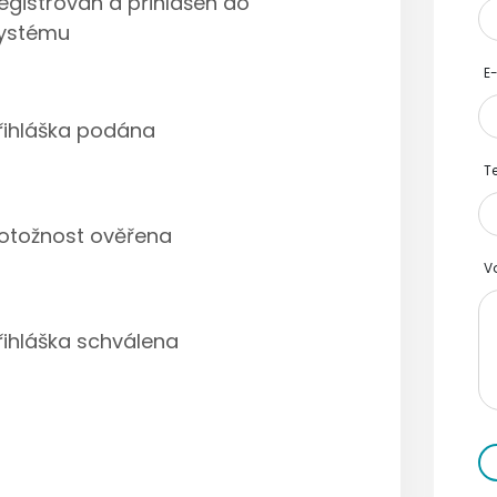
egistrován a přihlášen do
ystému
E
řihláška podána
Te
otožnost ověřena
V
řihláška schválena