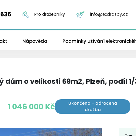
 636
Pro dražebníky
info@exdrazby.cz
akt
Nápověda
Podmínky užívání elektronick
 dům o velikosti 69m2, Plzeň, podíl 1/
Ukončeno - odročená
1 046 000 Kč
dražba
Typ