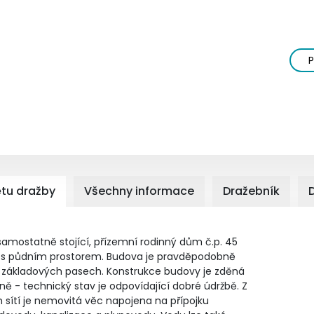
P
tu dražby
Všechny informace
Dražebník
samostatně stojící, přízemní rodinný dům č.p. 45
 s půdním prostorem. Budova je pravděpodobně
 základových pasech. Konstrukce budovy je zděná
bně - technický stav je odpovídající dobré údržbě. Z
h sítí je nemovitá věc napojena na přípojku