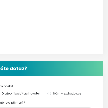
áte dotaz?
m poslat
Dražebníkovi/Navrhovateli
Nám - exdrazby.cz
méno a přijmení
*