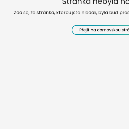
Stránka nebyla n
Zdá se, že stránka, kterou jste hledali, byla buď p
Přejít na domovskou str