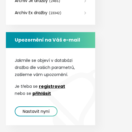
Archiv JR dražby
(
2465
)
Archiv Ex dražby
(
23342
)
Upozornění na Váš e-mail
Jakmile se objeví v databázi
dražba dle vašich parametrů,
zašleme vám upozornění.
Je třeba se
registrovat
nebo se
přihlásit
Nastavit nyní