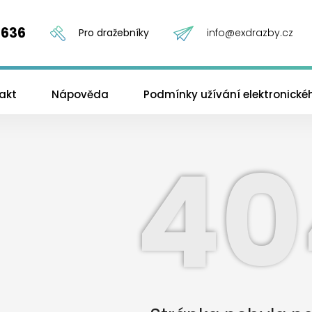
 636
Pro dražebníky
info@exdrazby.cz
akt
Nápověda
Podmínky užívání elektronick
40