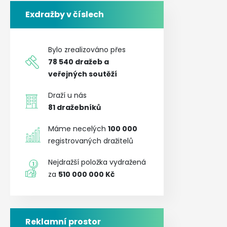
Exdražby v číslech
Bylo zrealizováno přes
78 540
dražeb a
veřejných soutěží
Draží u nás
81
dražebníků
Máme necelých
100 000
registrovaných dražitelů
Nejdražší položka vydražená
za
510 000 000 Kč
Reklamní prostor