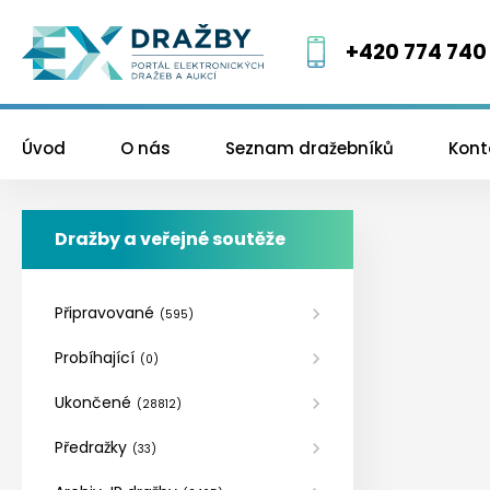
+420 774 740
Úvod
O nás
Seznam dražebníků
Kont
Dražby a veřejné soutěže
Připravované
(
595
)
Probíhající
(
0
)
Ukončené
(
28812
)
Předražky
(
33
)