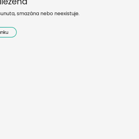
alezena
řesunuta, smazána nebo neexistuje.
ánku