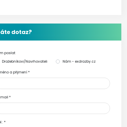
áte dotaz?
m poslat
Dražebníkovi/Navrhovateli
Nám - exdrazby.cz
méno a přijmení
*
-mail
*
l.:
*