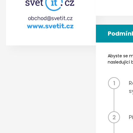
Podmínk
Abyste se mo
nasledující 
1
R
s
2
P