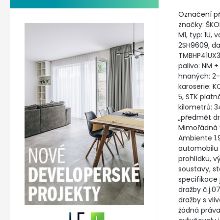
Označení p
značky: ŠKO
M1, typ: 1U,
2SH9609, dat
TMBHP41UX32
palivo: NM +
hnaných: 2-
karoserie: K
5, STK platn
kilometrů: 
„předmět dr
Mimořádná 
Ambiente 1.9
automobilu 
prohlídku, 
soustavy, st
specifikac
dražby č.j
dražby s vl
žádná práva