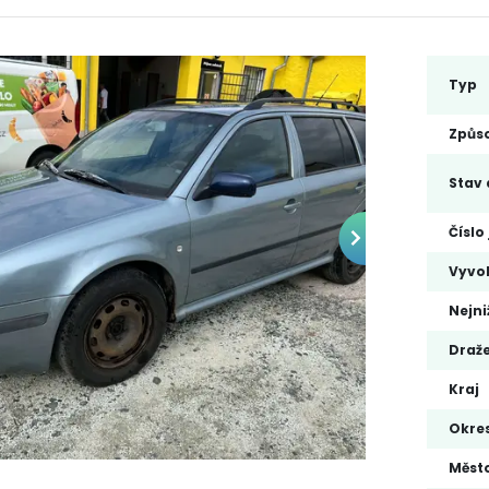
Typ
Způso
Stav 
Číslo
Vyvo
Nejni
Draže
Kraj
Okre
Měst