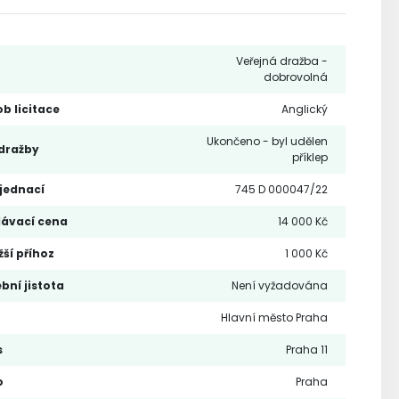
Veřejná dražba -
dobrovolná
b licitace
Anglický
Ukončeno - byl udělen
dražby
příklep
 jednací
745 D 000047/22
lávací cena
14 000 Kč
žší příhoz
1 000 Kč
bní jistota
Není vyžadována
Hlavní město Praha
s
Praha 11
o
Praha