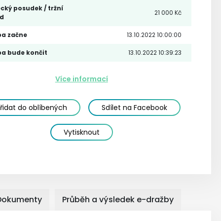
cký posudek / tržní
21 000 Kč
d
ba začne
13.10.2022 10:00:00
a bude končit
13.10.2022 10:39:23
Více informací
řidat do oblíbených
Sdílet na Facebook
Vytisknout
Dokumenty
Průběh a výsledek e-dražby