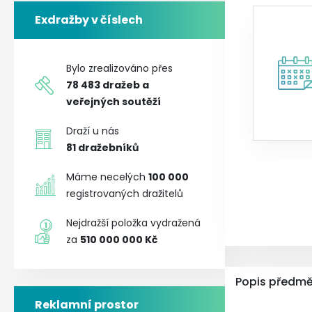
Exdražby v číslech
Bylo zrealizováno přes
78 483
dražeb a
veřejných soutěží
Draží u nás
81
dražebníků
Máme necelých
100 000
registrovaných dražitelů
Nejdražší položka vydražená
za
510 000 000 Kč
Popis předmě
Reklamní prostor