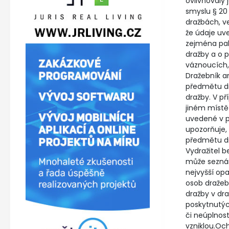
ovlivňovaly
smyslu § 20 
dražbách, v
že údaje uv
zejména pak
dražby a o 
váznoucích,
Dražebník an
předmětu dr
dražby. V p
jiném místě
uvedené v p
upozorňuje,
předmětu dra
Vydražitel 
může seznám
nejvyšší opa
osob dražeb
dražby v dr
poskytnutýc
či neúplnost
vzniklou.Oc