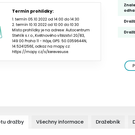
Znale
odha
Termín prohlídky:
1. termín 05.10.2022 od 14:00 do 14:30
Draž
2. termín 10.10.2022 od 10:00 do 10:30
Místo prohlídky je na adrese: Autocentrum
Dražb
Stehlík s.r.o., Květnového vítězství 20/83,
149 00 Praha 11 - Háje, GPS: 50.0359644N,
14.5241256E, odkaz na mapy.cz:
https://mapy.cz/s/kerevesuse.
P
tu dražby
Všechny informace
Dražebník