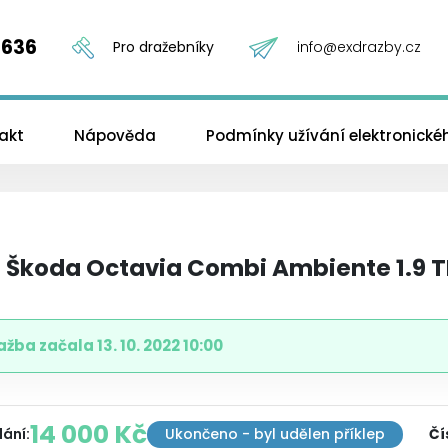
 636
Pro dražebníky
info@exdrazby.cz
akt
Nápověda
Podmínky užívání elektronick
 Škoda Octavia Combi Ambiente 1.9 T
ažba začala
13. 10. 2022 10:00
14 000 Kč
dání
:
Ukončeno - byl udělen příklep
Čí