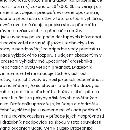
 jeho hodnotu. Upozornění dražebníka: Dražebník ve
odst. 1 písm. k) zákona č. 26/2000 Sb., o veřejných
e znění pozdějších předpisů, výslovně upozorňuje,
edené o předmětu dražby v této dražební vyhlášce,
 výše uvedené údaje o popisu stavu předmětu
právech a závazcích na předmětu dražby
 jsou uvedeny pouze podle dostupných informací.
i navrhovatel nezaručují jakkoli technický stav
ažby a neodpovídají za případné vady předmětu
řípadě výkladového rozporu s údajem obsaženým v
 dražební vyhlášky má upozornění dražebníka
ředchozích dvou větách přednost. Dražebník
 že navrhovatel nezaručuje žádné vlastnosti
žby, za jejichž vady by nesl jakoukoli odpovědnost.
bere na vědomí, že se stavem předmětu dražby se
it na prohlídce předmětu dražby a dbát přitom
trnosti a řídit se pokyny příslušných pověřených
níka. Dražebník upozorňuje, že údaje o předmětu
ažební vyhlášce jsou uvedené na základě podkladů
h mu navrhovatelem, v případě jejich nesprávnosti
i dražebník neodpovídá za škodu v této souvislosti
hrana osobních údajů Ceník služeb Dražebníka