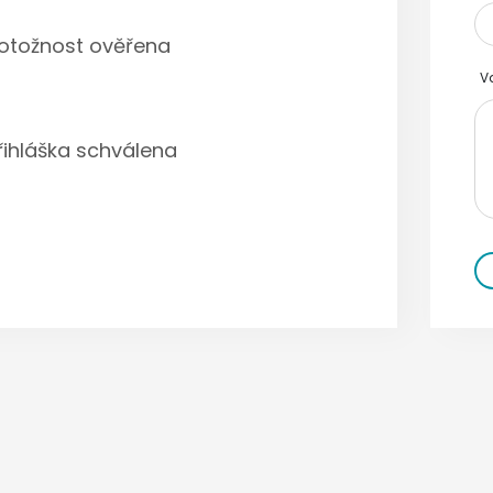
otožnost ověřena
V
řihláška schválena