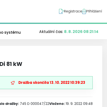
Registrace
Přihlášení
Aktuální čas:
8. 8. 2026 08:21:15
ého systému
Di 81 kW
Dražba skončila
13. 10. 2022 10:39:23
slo dražby
:
745 D 000047/22
Vloženo:
19. 9. 2022 09:48