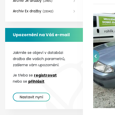
Archiv JR dražby
(
2465
)
Archiv Ex dražby
(
23342
)
Upozornění na Váš e-mail
Jakmile se objeví v databázi
dražba dle vašich parametrů,
zašleme vám upozornění.
Je třeba se
registrovat
nebo se
přihlásit
Nastavit nyní