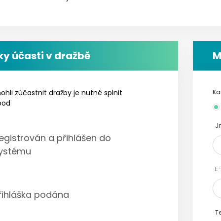
y účasti v dražbě
M
hli zúčastnit dražby je nutné splnit
Ka
bod
J
egistrován a přihlášen do
ystému
E
řihláška podána
Te