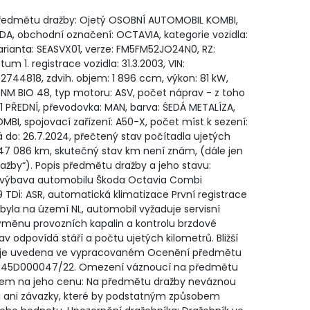
ředmětu dražby: Ojetý OSOBNÍ AUTOMOBIL KOMBI,
DA, obchodní označení: OCTAVIA, kategorie vozidla:
 varianta: SEASVX01, verze: FM5FM52JO24N0, RZ:
um 1. registrace vozidla: 31.3.2003, VIN:
744818, zdvih. objem: 1 896 ccm, výkon: 81 kW,
 NM BIO 48, typ motoru: ASV, počet náprav - z toho
1 PŘEDNÍ, převodovka: MAN, barva: ŚEDÁ METALÍZA,
OMBI, spojovací zařízení: A50-X, počet míst k sezení:
á do: 26.7.2024, přečtený stav počítadla ujetých
347 086 km, skutečný stav km není znám, (dále jen
ažby“). Popis předmětu dražby a jeho stavu:
výbava automobilu Škoda Octavia Combi
 TDi: ASR, automatická klimatizace První registrace
byla na území NL, automobil vyžaduje servisní
výměnu provozních kapalin a kontrolu brzdové
av odpovídá stáří a počtu ujetých kilometrů. Bližší
e je uvedena ve vypracovaném Ocenění předmětu
.0745D000047/22. Omezení váznoucí na předmětu
ivem na jeho cenu: Na předmětu dražby neváznou
 ani závazky, které by podstatným způsobem