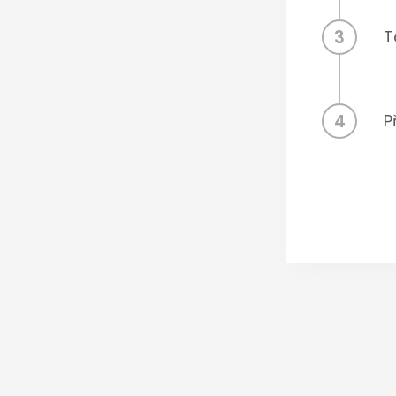
3
T
4
P