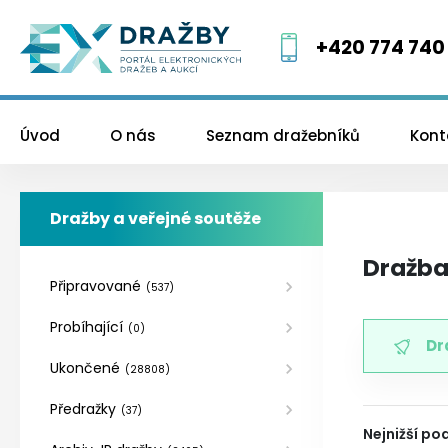
+420 774 740
Úvod
O nás
Seznam dražebníků
Kont
Dražby a veřejné soutěže
Dražba
Připravované
(
537
)
Probíhající
(
0
)
Dr
Ukončené
(
28808
)
Předražky
(
37
)
Nejnižší po